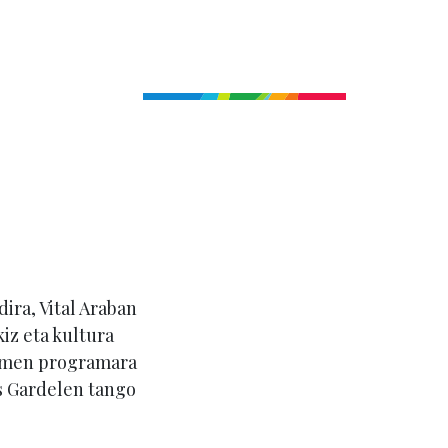
ira, Vital Araban
iz eta kultura
Hemen programara
s Gardelen tango