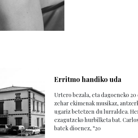
Erritmo handiko uda
Urtero bezala, eta dagoeneko 20 d
zehar ekimenak musikaz, antzerk
ugariz betetzen du lurraldea. 
ezagutzeko hurbilketa bat. Carlo
batek dioenez, “20