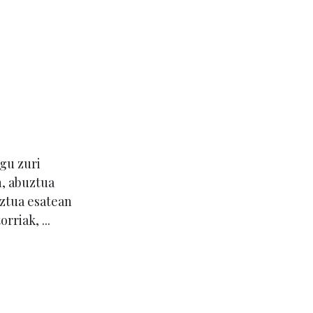
gu zuri
, abuztua
uztua esatean
riak, ...