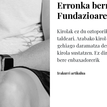
Erronka berr
Fundazioare
Kirolak ez du oztoporik
taldeari. Arabako kiro
gehiago daramatza de
kirola sustatzen. Ez di
bere enbaxadorerik
Irakurri artikulua