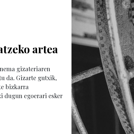
tzeko artea
inema gizateriaren
 da. Gizarte gutxik,
te bizkarra
zi dugun egoerari esker