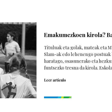
Emakumezkoen kirola? Bai
Tituluak eta golak, mateak eta 
Slam-ak edo lehenengo postuak 
haratago, osasunerako eta hezku
funtsezko tresna da kirola. Eskola
Leer artículo