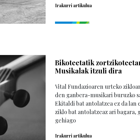
Irakurri artikulua
Bikoteetatik zortzikoteeta
Musikalak itzuli dira
Vital Fundazioaren urteko zikloan
den ganbera-musikari buruzko s
Ekitaldi bat antolatzea ez da lan 
ziklo bat antolatzeaz ari bagara,
gehiago
Irakurri artikulua