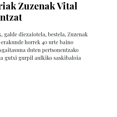
iak Zuzenak Vital
ntzat
, galde diezaiotela, bestela, Zuzenak
l-erakunde horrek 40 urte baino
sgaitasuna duten pertsonentzako
ra gutxi gurpil aulkiko saskibaloia