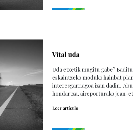
Vital uda
Uda etxetik mugitu gabe? Baditu
eskaintzeko moduko hainbat plan
interesgarriagoa izan dadin. Ab
hondartza, aireporturako joan-etor
Leer artículo