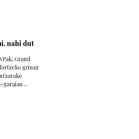
, nahi dut
MVPak, Grand
lortzeko grinaz
ntzarako
-garaian ...