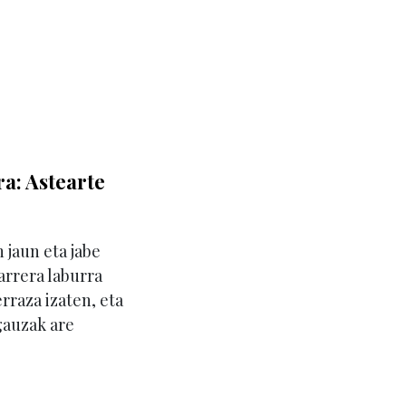
ra: Astearte
 jaun eta jabe
arrera laburra
erraza izaten, eta
 gauzak are