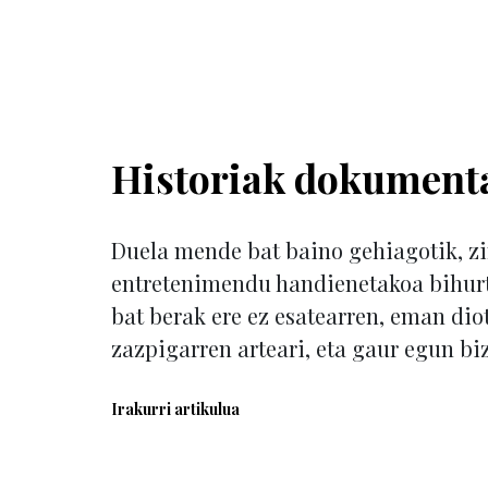
Historiak dokumenta
Duela mende bat baino gehiagotik, z
entretenimendu handienetakoa bihurtu
bat berak ere ez esatearren, eman dio
zazpigarren arteari, eta gaur egun bi
Irakurri artikulua