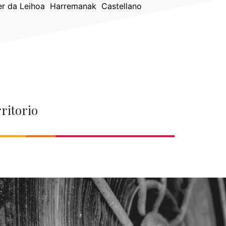
er da Leihoa
Harremanak
Castellano
rritorio