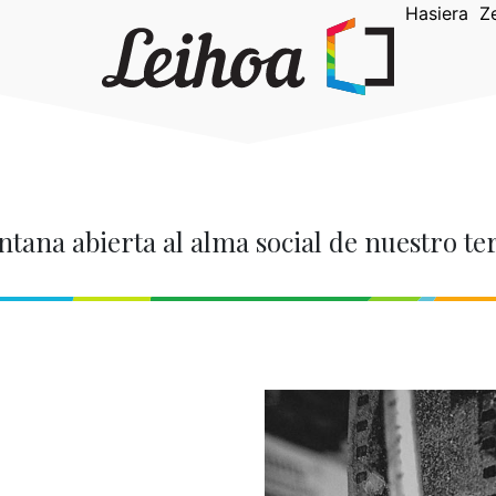
Hasiera
Z
tana abierta al alma social de nuestro te