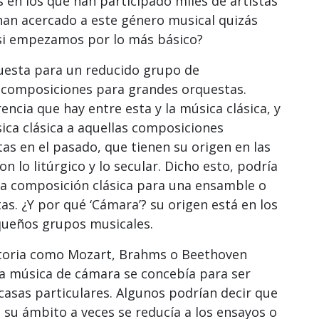
en los que han participado miles de artistas
han acercado a este género musical quizás
 si empezamos por lo más básico?
uesta para un reducido grupo de
s composiciones para grandes orquestas.
ncia que hay entre esta y la música clásica, y
ica clásica a aquellas composiciones
as en el pasado, que tienen su origen en las
n lo litúrgico y lo secular. Dicho esto, podría
na composición clásica para una ensamble o
s. ¿Y por qué ‘Cámara’? su origen está en los
queños grupos musicales.
storia como Mozart, Brahms o Beethoven
a música de cámara se concebía para ser
asas particulares. Algunos podrían decir que
su ámbito a veces se reducía a los ensayos o